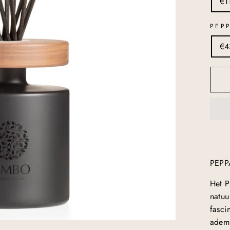
€1
PEP
€4
PEPP
Het P
natuu
fasci
adem