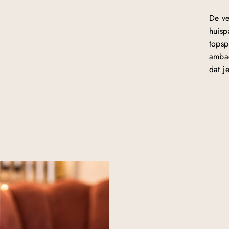
De ve
huisp
topsp
ambac
dat j