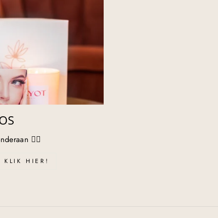
OS
nderaan 👇🏻
KLIK HIER!