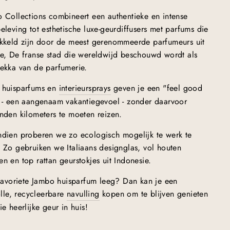
 Collections combineert een authentieke en intense
eleving tot esthetische luxe-geurdiffusers met parfums die
kkeld zijn door de meest gerenommeerde parfumeurs uit
e, De franse stad die wereldwijd beschouwd wordt als
ekka van de parfumerie.
 huisparfums en
interieursprays
geven je een "feel good
 - een aangenaam vakantiegevoel - zonder daarvoor
nden kilometers te moeten reizen.
dien proberen we zo ecologisch mogelijk te werk te
 Zo gebruiken we Italiaans designglas, vol houten
n en top rattan geurstokjes uit Indonesie.
 favoriete Jambo huisparfum leeg? Dan kan je een
volle, recycleerbare
navulling
kopen om te blijven genieten
ie heerlijke geur in huis!