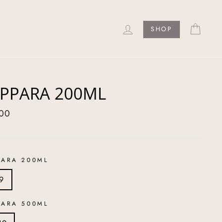
LOG IN
CAR
SHOP
PPARA 200ML
ar
,00
PARA 200ML
9
PARA 500ML