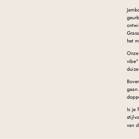
Jambo
geurb
ontwi
Grass
het m
Onze
vibe"
duize
Boven
gaan.
doppe
Is je
stijl
van d