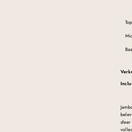
To
M
Bas
Verk
Inclu
Jambo
belev
sfeer
volle